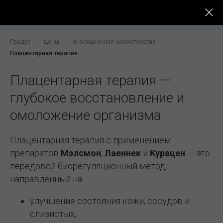
До -
Услуги
Цены
Специалисты
После
Прадус
→
Цены
→
Инъекционная косметология
→
Плацентарная терапия
Плацентарная терапия —
глубокое восстановление и
омоложение организма
Плацентарная терапия с применением
препаратов
Мэлсмон
,
Лаеннек
и
Курацен
— это
передовой биорегуляционный метод,
направленный на:
улучшение состояния кожи, сосудов и
слизистых,