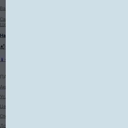
Вакансии
Санкт-Петербург, ул Выборгское
Шоссе, д 40
Написать руководству
📬 klinika@plastkl.com
📱+7 (921) 931-90-33
ПАЦИЕНТАМ
КОСМЕТОЛОГИЯ
Аппаратная косметология
Акции
Инъекционная косметология
Услуги
Нитевой лифтинг
Цены
V-лифтинг
Специалисты
Лечение кожи
До - После