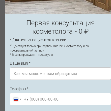
Первая консультация
косметолога - 0 ₽
Для новых пациентов клиники.
*
*
Действует только при первом визите к косметологу и по
Восстановление после нитевого
Н
предварительной записи
* В день проведения процедуры
лифтинга лица по дням — уход и
б
ограничения
о
Ваше имя *
Этапы восстановления после нитевого лифтинга:
Б
реабилитация по дням, нормальные реакции, сроки
По
заживления и правила ухода. Узнайте, что можно и чего
от
нельзя делать после установки нитей. Рекомендации
р
специалистов клиники, Санкт-Петербург.
Телефон *
1
14.11.2025
+7
Читать