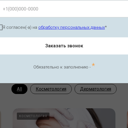
Я согласен(-а) на
обработку персональных данных
*
ия 2/3
Лицензия 3/3
Заказать звонок
Статьи косметологии
*
Обязательно к заполнению -
All
Косметология
Дерматология
КОСМЕТОЛОГИЯ