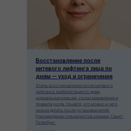
Восстановление после
нитевого лифтинга лица по
дням — уход и ограничения
ое
ся
Этапы восстановления после нитевого
р
лифтинга: реабилитация по дням,
.
нормальные реакции, сроки заживления и
правила ухода. Узнайте, что можно и чего
нельзя делать после установки нитей.
Рекомендации специалистов клиники, Санкт-
Петербург.