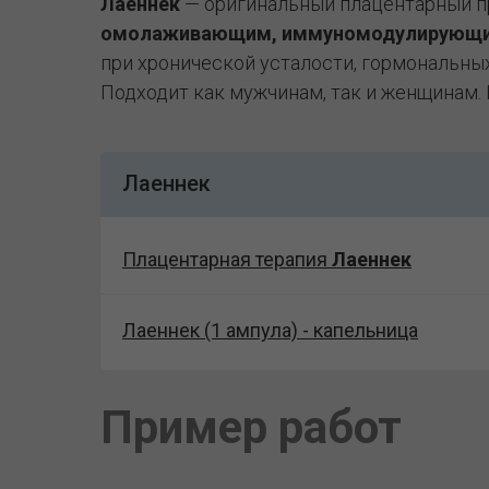
Лаеннек
— оригинальный плацентарный пр
омолаживающим, иммуномодулирующим
при хронической усталости, гормональных
Подходит как мужчинам, так и женщинам.
Лаеннек
Плацентарная терапия
Лаеннек
Лаеннек (1 ампула) - капельница
Пример работ