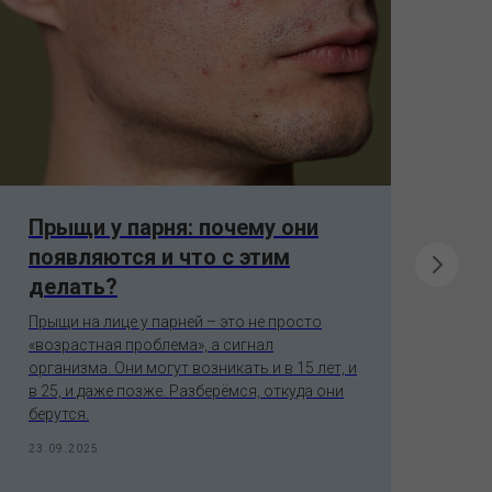
Прыщи у парня: почему они
Ка
появляются и что с этим
о
делать?
м
Прыщи на лице у парней – это не просто
Ка
«возрастная проблема», а сигнал
пос
организма. Они могут возникать и в 15 лет, и
По
в 25, и даже позже. Разберёмся, откуда они
энд
берутся.
30.
23.09.2025