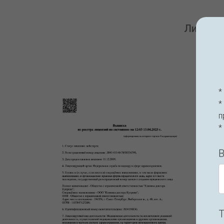
Лицензи
*
*
п
*
В
Т