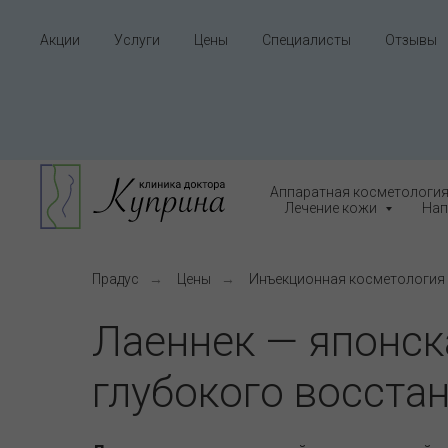
Акции
Услуги
Цены
Специалисты
Отзывы
Аппаратная косметологи
Лечение кожи
Нап
Прадус
→
Цены
→
Инъекционная косметология
Лаеннек — японск
глубокого восста