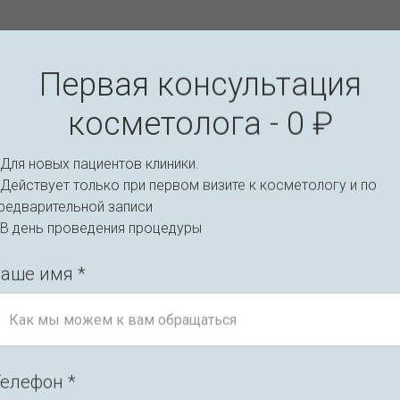
я на право осуществления медицинской деят
Л041-01148-78/00336791
Первая консультация
косметолога - 0 ₽
Для новых пациентов клиники.
Действует только при первом визите к косметологу и по
редварительной записи
 В день проведения процедуры
аше имя *
елефон *