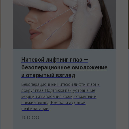
Нитевой лифтинг глаз —
безоперационное омоложение
и открытый взгляд
Безоперационный нитевой лифтинг зоны
вокруг глаз. Подтяжка век, устранение
морщин и нависания кожи, открытый и
свежий взгляд. Без боли и долгой
реабилитации.
16.10.2025