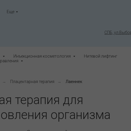
Еще
СПБ, ул.Выбор
я
Инъекционная косметология
Нитевой лифтинг
равления
→
Плацентарная терапия
→
Лаеннек
ая терапия для
новления организма