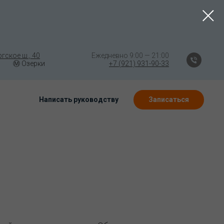
гское ш., 40
⠀⠀⠀⠀⠀⠀⠀⠀⠀⠀
Ежедневно 9:00 — 21:00
Ⓜ️ Озерки
⠀⠀
⠀
⠀⠀⠀⠀(((⠀⠀⠀⠀
+7 (921) 931-90-33
Написать руководству
Записаться