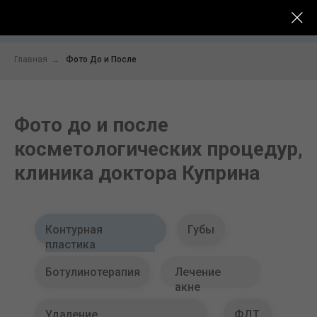
До -
Услуги
Цены
Специалисты
После
Главная
→
Фото До и После
Фото до и после
косметологических процедур,
клиника доктора Куприна
Контурная
Губы
пластика
Ботулинотерапия
Лечение
акне
Удаление
ФДТ