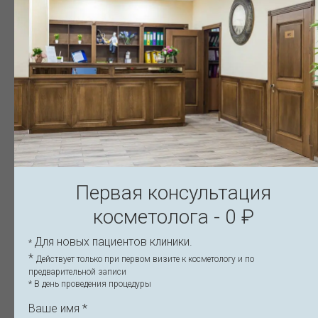
Галина Ч.
+7 (931) 55x-xx-xx
28 октября 2025
⭐⭐⭐⭐⭐
Прошла курс массажей у Татьяны Викторовны —
результат превосходит ожидания. Щёки “ушли
вверх”, контур лица стал чётче. Кожа упругая,
свежая. Очень благодарна за профессионализм,
Первая консультация
аккуратность и уютную атмосферу — приходить к
ней одно удовольствие!
косметолога - 0 ₽
Для новых пациентов клиники.
*
*
Действует только при первом визите к косметологу и по
предварительной записи
* В день проведения процедуры
Ваше имя *