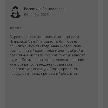
Валентина Лошкобанова
04 ноября 2025
⭐⭐⭐⭐⭐
Выражаю слова искренней благодарности
Пузиковой Анне Анатольевне. Являюсь её
пациенткой почти 2 года. Анна Анатольевна
замечательный косметолог и очень добрый и
позитивный человек, а ее золотые руки творят
чудеса. Безумно благодарна Анне за спасение
моего лица после неудачно сделанной
пластической операции. Благодаря вашим
процедурам я вижу прекрасный результат.