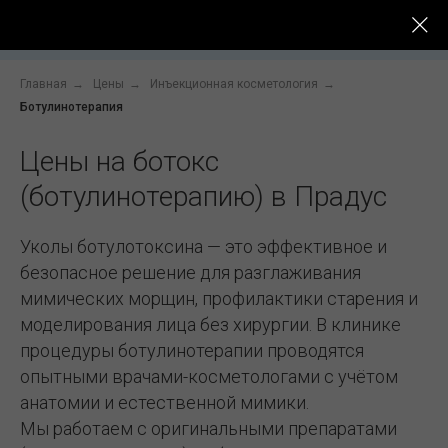
До -
Услуги
Цены
Специалисты
После
Главная
→
Цены
→
Инъекционная косметология
→
Ботулинотерапия
Цены на ботокс
(ботулинотерапию) в Прадус
Уколы ботулотоксина — это эффективное и
безопасное решение для разглаживания
мимических морщин, профилактики старения и
моделирования лица без хирургии. В клинике
процедуры ботулинотерапии проводятся
опытными врачами-косметологами с учётом
анатомии и естественной мимики.
Мы работаем с оригинальными препаратами