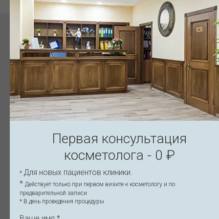
Статьи косметологии
All
Косметология
Дерматология
Первая консультация
КОСМЕТОЛОГИЯ
К
косметолога - 0 ₽
Для новых пациентов клиники.
*
*
Действует только при первом визите к косметологу и по
предварительной записи
* В день проведения процедуры
Ваше имя *