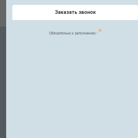
Заказать звонок
*
Обязательно к заполнению -
Л041-01148-78/00336791
Правовая информация
Политика конфиденциальности
Вакансии
Санкт-Петербург, ул Выборгское