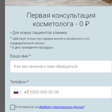
Первая консультация
косметолога - 0 ₽
Восстановление после нитевого
Н
Для новых пациентов клиники.
*
лифтинга лица по дням — уход и
б
*
Действует только при первом визите к косметологу и по
ограничения
о
предварительной записи
* В день проведения процедуры
Этапы восстановления после нитевого лифтинга:
Б
реабилитация по дням, нормальные реакции, сроки
По
Ваше имя *
заживления и правила ухода. Узнайте, что можно и чего
от
нельзя делать после установки нитей. Рекомендации
р
специалистов клиники, Санкт-Петербург.
1
14.11.2025
Телефон *
Читать
+7
Я согласен(-а) на
обработку персональных данных
*