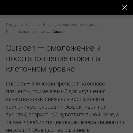
До -
Услуги
Цены
Специалисты
После
Прадус
→
Цены
→
Инъекционная косметология
→
Плацентарная терапия
→
Curacen
Curacen — омоложение и
восстановление кожи на
клеточном уровне
Curacen — японский препарат на основе
плаценты, применяемый для улучшения
качества кожи, снижения воспаления и
усиления регенерации. Эффективен при
тусклой, возрастной, чувствительной коже, а
также в реабилитации после лазера, пилингов и
инъекций. Обладает выраженным