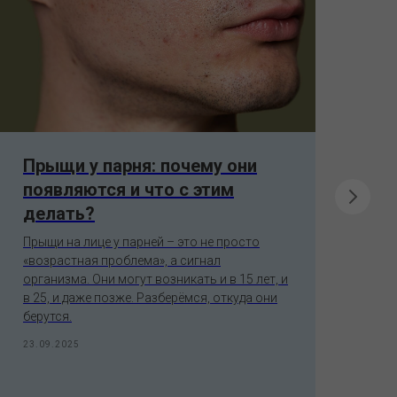
Прыщи у парня: почему они
Ка
появляются и что с этим
о
делать?
м
Прыщи на лице у парней – это не просто
Ка
«возрастная проблема», а сигнал
пос
организма. Они могут возникать и в 15 лет, и
По
в 25, и даже позже. Разберёмся, откуда они
энд
берутся.
30.
23.09.2025