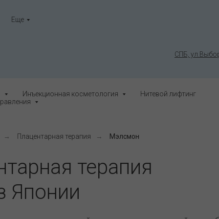
Еще
СПБ, ул.Выбор
я
Инъекционная косметология
Нитевой лифтинг
равления
→
Плацентарная терапия
→
Мэлсмон
нтарная терапия
з Японии