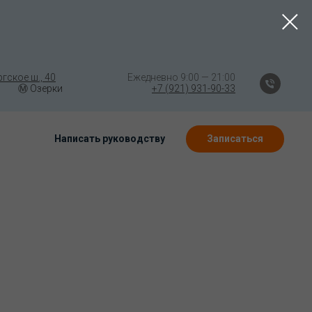
гское ш., 40
⠀⠀⠀⠀⠀⠀⠀⠀⠀⠀
Ежедневно 9:00 — 21:00
Ⓜ️ Озерки
⠀⠀
⠀
⠀⠀⠀⠀(((⠀⠀⠀⠀
+7 (921) 931-90-33
Написать руководству
Записаться