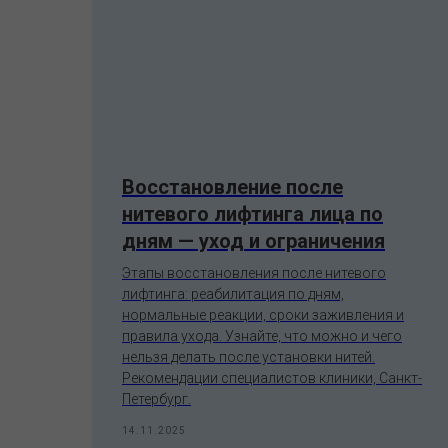
Восстановление после
нитевого лифтинга лица по
дням — уход и ограничения
ое
ся
Этапы восстановления после нитевого
р
лифтинга: реабилитация по дням,
.
нормальные реакции, сроки заживления и
правила ухода. Узнайте, что можно и чего
нельзя делать после установки нитей.
Рекомендации специалистов клиники, Санкт-
Петербург.
14.11.2025