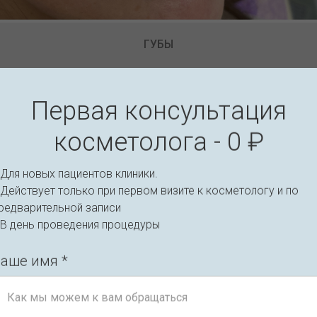
КОНТУРНАЯ ПЛАСТИКА ЛИЦА
Первая консультация
Запишитесь прямо сейча
косметолога - 0 ₽
ервый осмотр и консуль
Для новых пациентов клиники.
Действует только при первом визите к косметологу и по
редварительной записи
 В день проведения процедуры
Записаться на приём
аше имя *