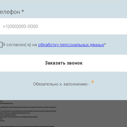
елефон *
я на право осуществления медицинской деят
Л041-01148-78/00336791
Я согласен(-а) на
обработку персональных данных
*
Заказать звонок
*
Обязательно к заполнению -