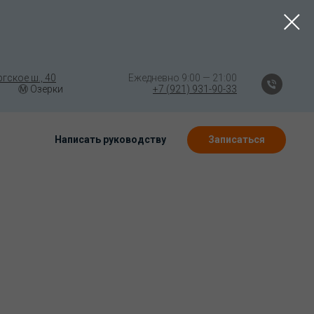
гское ш., 40
⠀⠀⠀⠀⠀⠀⠀⠀⠀⠀
Ежедневно 9:00 — 21:00
Ⓜ️ Озерки
⠀⠀
⠀
⠀⠀⠀⠀(((⠀⠀⠀⠀
+7 (921) 931-90-33
Написать руководству
Записаться