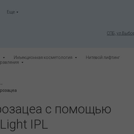
Еще
СПБ, ул.Выбор
я
Инъекционная косметология
Нитевой лифтинг
равления
→
 розацеа
розацеа с помощью
Light IPL