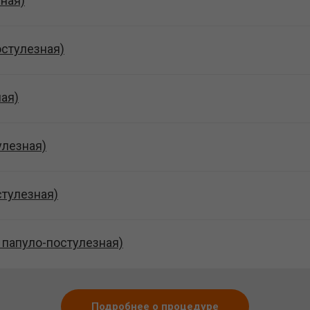
ная)
остулезная)
ая)
улезная)
стулезная)
/ папуло-постулезная)
Подробнее о процедуре