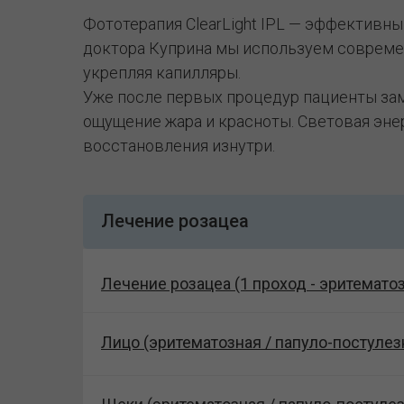
Фототерапия ClearLight IPL — эффективн
доктора Куприна мы используем современ
укрепляя капилляры.
Уже после первых процедур пациенты зам
ощущение жара и красноты. Световая эне
восстановления изнутри.
Лечение розацеа
Лечение розацеа (1 проход - эритематоз
Лицо (эритематозная / папуло-постулез