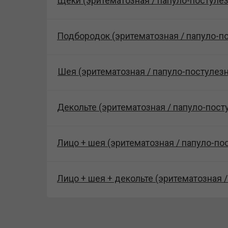
Щеки (эритематозная / папуло-постулез
Подбородок (эритематозная / папуло-п
Шея (эритематозная / папуло-постулезн
Декольте (эритематозная / папуло-пост
Лицо + шея (эритематозная / папуло-по
Лицо + шея + декольте (эритематозная 