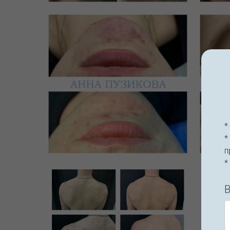
*
*
п
*
В