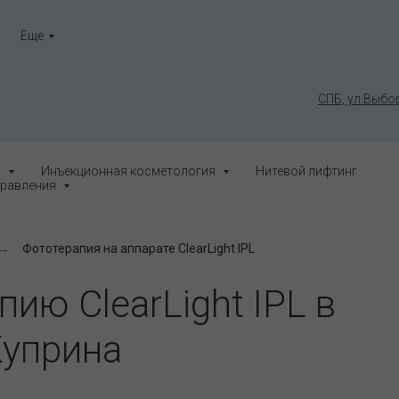
Еще
СПБ, ул.Выбор
я
Инъекционная косметология
Нитевой лифтинг
равления
→
Фототерапия на аппарате ClearLight IPL
ию ClearLight IPL в
Куприна