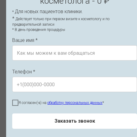
косметолога - 0 ₽
Для новых пациентов клиники.
*
НУЖНО ЛИ ГОТОВИТЬСЯ К
*
Действует только при первом визите к косметологу и по
ПРОЦЕДУРЕ НИТЕВОГО
предварительной записи
* В день проведения процедуры
ЛИФТИНГА?
Ваше имя *
СОХРАНЯЕТСЯ ЛИ МИМИКА
ПОСЛЕ НИТЕВОЙ ПОДТЯЖКИ?
Телефон *
КАК ДОЛГО СОХРАНЯЕТСЯ
ЭФФЕКТ ОТ НИТЕВОГО
ЛИФТИНГА?
Я согласен(-а) на
обработку персональных данных
*
В КАКОМ ВОЗРАСТЕ МОЖНО
Заказать звонок
ДЕЛАТЬ НИТЕВОЙ ЛИФТИНГ?