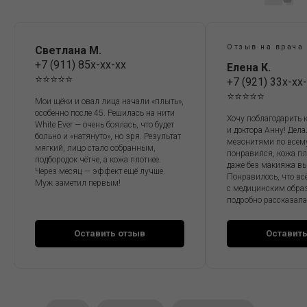
Отзыв на врача
Светлана М.
+7 (911) 85x-xx-xx
Елена К.
⭐️⭐️⭐️⭐️⭐️
+7 (921) 33x-xx
⭐️⭐️⭐️⭐️⭐️
Мои щёки и овал лица начали «плыть»,
особенно после 45. Решилась на нити
Хочу поблагодарить 
White Ever — очень боялась, что будет
и доктора Анну! Дел
больно и «натянуто», но зря. Результат
мезонитями по всем
мягкий, лицо стало собранным,
понравился, кожа пл
подбородок чётче, а кожа плотнее.
даже без макияжа в
Через месяц — эффект ещё лучше.
Понравилось, что вс
Муж заметил первым!
с медицинским обра
подробно рассказала
Оставить отзыв
Оставить