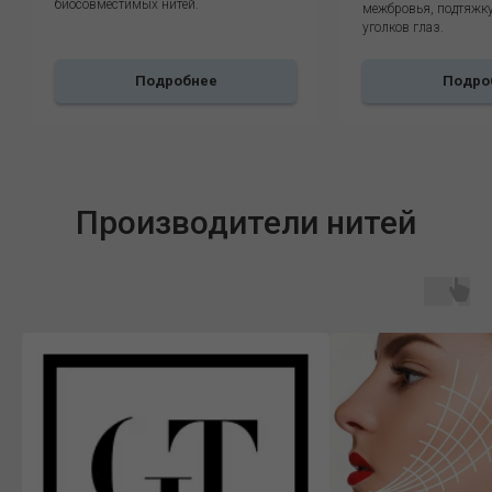
биосовместимых нитей.
межбровья, подтяжку
уголков глаз.
Подробнее
Подро
Производители нитей