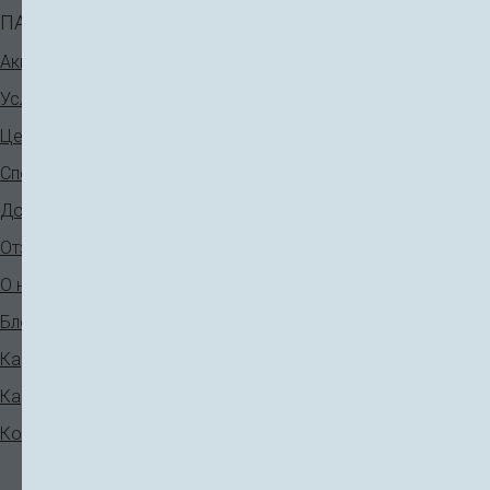
ПАЦИЕНТАМ
КОСМЕТОЛОГИЯ
Аппаратная косметология
Акции
Инъекционная косметология
Услуги
Нитевой лифтинг
Цены
V-лифтинг
Специалисты
Лечение кожи
До - После
Отзывы
О нас
ДЕРМАТОЛОГИЯ
Блог
Лаеннек терапия
Карта сайта
Лазерное лечение акне
Карта услуг
Лечение расширенных пор
Контакты
Лечение угревой сыпи,
жирной кожи