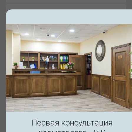
КАКИЕ ПРОТИВОПОКАЗАНИЯ?
КАКАЯ РЕАБИЛИТАЦИЯ?
МОЖНО ЛИ С ЧЕМ-НИБУДЬ
СОЧЕТАТЬ?
НУЖНО ЛИ УДАЛЯТЬ МЕЗОНИТИ
ИЛИ ОНИ РАССАСЫВАЮТСЯ
САМИ?
БУДУТ ЛИ ВИДНЫ НИТИ ПОД
Первая консультация
КОЖЕЙ?