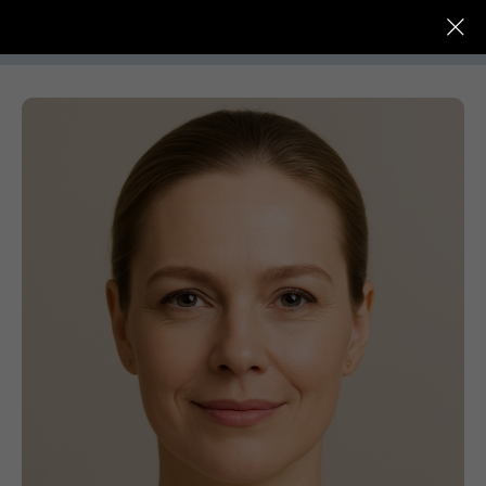
До -
Услуги
Цены
Специалисты
После