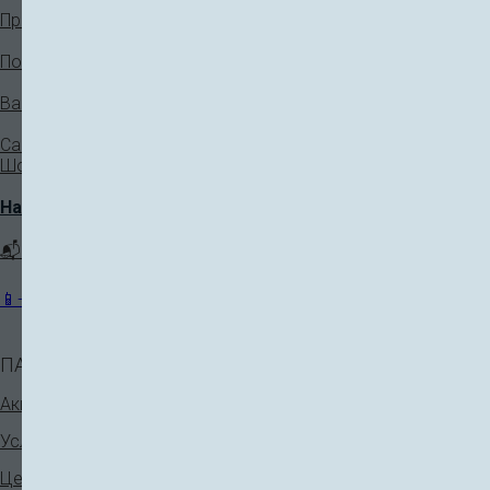
Правовая информация
Политика конфиденциальности
Вакансии
Санкт-Петербург, ул Выборгское
Шоссе, д 40
Написать руководству
📬 klinika@plastkl.com
📱+7 (921) 931-90-33
ПАЦИЕНТАМ
КОСМЕТОЛОГИЯ
Аппаратная косметология
Акции
Инъекционная косметология
Услуги
Нитевой лифтинг
Цены