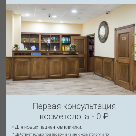
Лифтинговые.
Используются для
подтяжки тканей
и устранения
выраженного птоза, помогают
вернуть чёткий овал лица и
уменьшить второй подбородок.
Армирующие.
Формируют
коллагеновый каркас
, уплотняют
Первая консультация
кожу, улучшают её качество и
упругость, предотвращают
косметолога - 0 ₽
дальнейшее провисание.
Для новых пациентов клиники.
*
*
Действует только при первом визите к косметологу и по