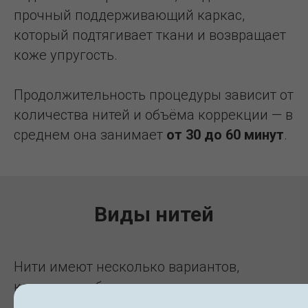
прочный поддерживающий каркас,
который подтягивает ткани и возвращает
коже упругость.
Продолжительность процедуры зависит от
количества нитей и объёма коррекции — в
среднем она занимает
от 30 до 60 минут
.
Виды нитей
Нити
имеют несколько вариантов,
которые подбираются врачом в
зависимости от задач и зоны коррекции: