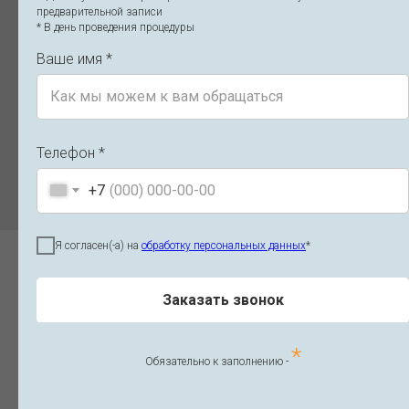
предварительной записи
* В день проведения процедуры
Формообразующие.
Позволяют
Ваше имя *
корректировать отдельные зоны —
скулы, подбородок, носогубные
складки — придавая лицу
Телефон *
гармоничные очертания.
+7
Я согласен(-а) на
обработку персональных данных
*
Реабилитация после
Заказать звонок
нитевого лифтинга шеи
*
Обязательно к заполнению -
После процедуры возможны лёгкая