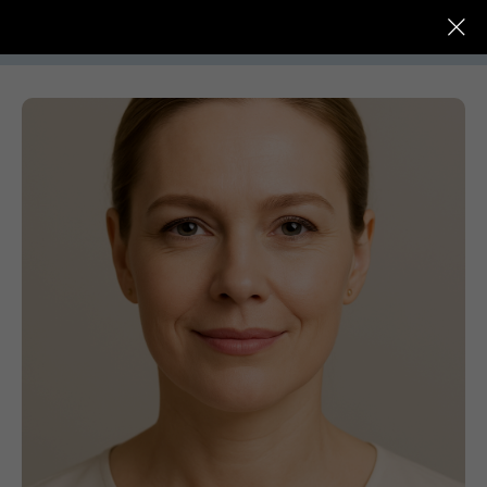
До -
Услуги
Цены
Специалисты
После