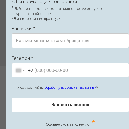
Для новых пациентов клиники.
*
*
Действует только при первом визите к косметологу и по
предварительной записи
7. Интенсивные тренировки
* В день проведения процедуры
Кардио и силовые нагрузки стоит
Ваше имя *
отложить на 7–10 дней — мимика и
напряжение мышц усиливают натяжение
тканей и могут ухудшить результат.
Телефон *
+7
Что можно делать после
Я согласен(-а) на
обработку персональных данных
*
нитевого лифтинга
Заказать звонок
Несмотря на временные ограничения,
*
после нитевого лифтинга остаются
Обязательно к заполнению -