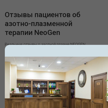
Отзывы пациентов об
азотно-плазменной
терапии NeoGen
Реальные отзывы о азотной плазме NEOGEN.
В
печатления пациентов, фото до и после,
восстановительный период.
Татьяна И.
Игорь И.
+7 (950) 12x-xx-xx
+7 (912) 95x-xx
⭐️⭐️⭐️⭐️⭐️
⭐️⭐️⭐️⭐️⭐️
Врач посоветовала neogen для
Обалденный результа
реабилитации после установки нитей
первой процедуры! Уш
Груздева, я согласилась, и не
кожа стала светлее и 
пожалела. Результат просто бомба,
приходил с акне, так