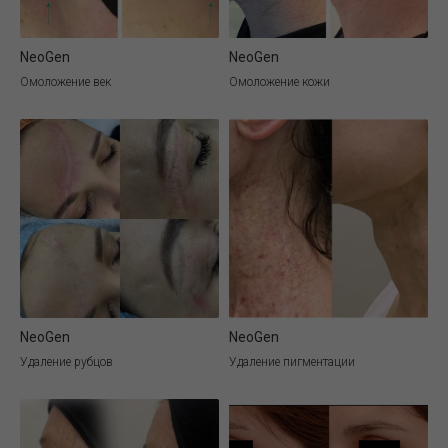
NeoGen
NeoGen
Омоложение век
Омоложение кожи
NeoGen
NeoGen
Удаление рубцов
Удаление пигментации