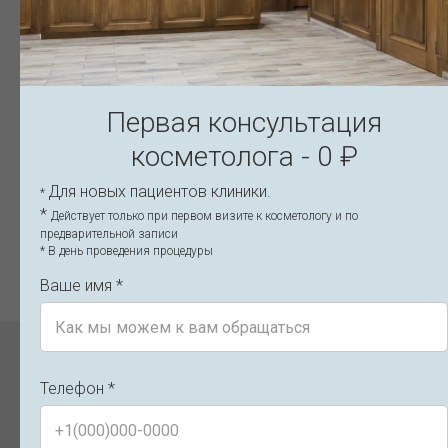
отеки и синячки сразу ушли, а процесс
первой процедуры!
восстановления заметно стал быстрее.
Я довольна, продолжаю курс
реабилитации, уже третья процедура, я
вижу, как улучшается качество кожи.
Советую.
Первая консультация
Оставить отзыв
Оставить
косметолога - 0 ₽
Для новых пациентов клиники.
*
*
Действует только при первом визите к косметологу и по
предварительной записи
* В день проведения процедуры
ВСЕ ОТЗЫВЫ
Ваше имя *
Цены на азотно-плазменную
Телефон *
терапию
NeoGen