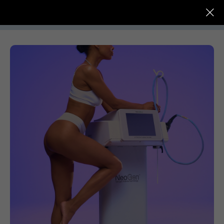
До -
Услуги
Цены
Специалисты
После