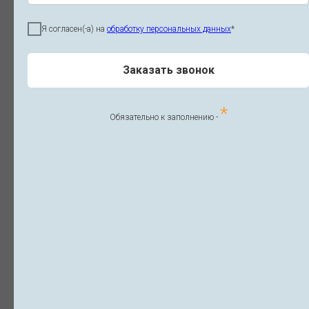
Я согласен(-а) на
обработку персональных данных
*
NeoGen азотно-плазменная
терапия
Заказать звонок
Spa - насадка (Лицо / шея /
Цены
декольте)
*
Обязательно к заполнению -
Безоперационная
Цены
блефаропластика
Насадка высокой энергии
Цены
Плазменное лечение (акне,
Цены
розацеа, рубцы, онихомикоз)
Запишитесь прямо сейчас