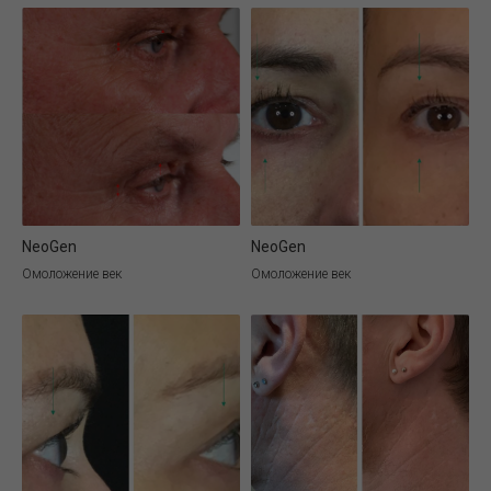
NeoGen
NeoGen
Омоложение век
Омоложение век