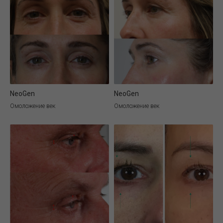
NeoGen
NeoGen
Омоложение век
Омоложение век