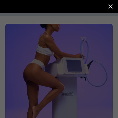
До -
Услуги
Цены
Специалисты
После