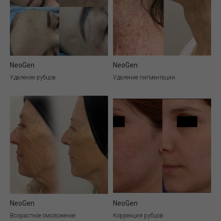
NeoGen
NeoGen
Удаление рубцов
Удаление пигментации
NeoGen
NeoGen
Возрастное омоложение
Коррекция рубцов