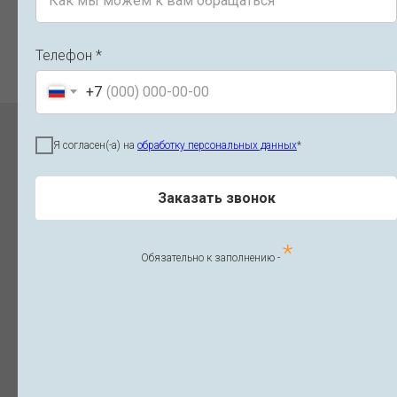
ВСЕ ОТЗЫВЫ
Телефон *
+7
Цены на азотно-плазменную
Я согласен(-а) на
обработку персональных данных
*
терапию
NeoGen
Заказать звонок
*
Обязательно к заполнению -
NeoGen азотно-плазменная
терапия
Spa - насадка (Лицо / шея /
Цены
декольте)
Безоперационная
Цены
блефаропластика