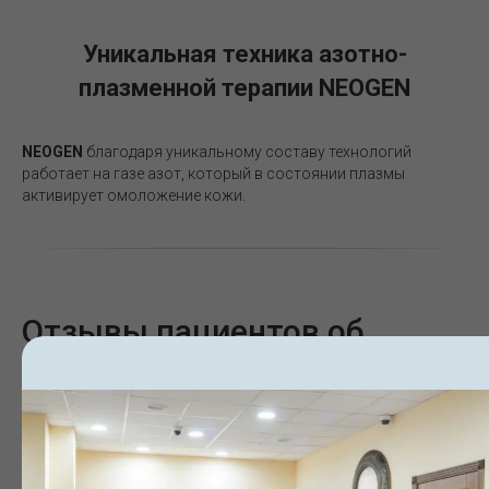
Уникальная техника азотно-
плазменной терапии NEOGEN
NEOGEN
благодаря уникальному составу технологий
работает на газе азот, который в состоянии плазмы
активирует омоложение кожи.
Отзывы пациентов об
азотно-плазменной
терапии NeoGen
Реальные отзывы о азотной плазме NEOGEN.