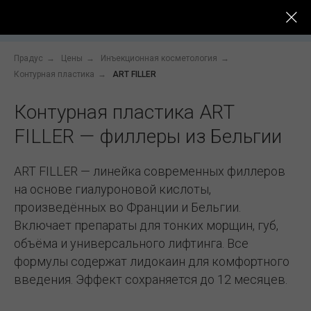
До -
Услуги
Цены
Специалисты
После
Прадус
→
Цены
→
Инъекционная косметология
→
Контурная пластика
→
ART FILLER
Контурная пластика ART
FILLER — филлеры из Бельгии
ART FILLER — линейка современных филлеров
на основе гиалуроновой кислоты,
произведённых во Франции и Бельгии.
Включает препараты для тонких морщин, губ,
объёма и универсального лифтинга. Все
формулы содержат лидокаин для комфортного
введения. Эффект сохраняется до 12 месяцев.