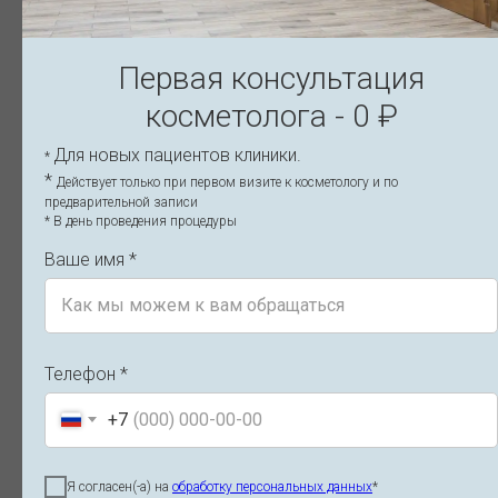
Первая консультация
косметолога - 0 ₽
Восстановление после нитевого
Н
Для новых пациентов клиники.
*
лифтинга лица по дням — уход и
б
*
Действует только при первом визите к косметологу и по
ограничения
о
предварительной записи
* В день проведения процедуры
Этапы восстановления после нитевого лифтинга:
Б
реабилитация по дням, нормальные реакции, сроки
По
Ваше имя *
заживления и правила ухода. Узнайте, что можно и чего
от
нельзя делать после установки нитей. Рекомендации
р
специалистов клиники, Санкт-Петербург.
1
14.11.2025
Телефон *
Читать
+7
Я согласен(-а) на
обработку персональных данных
*