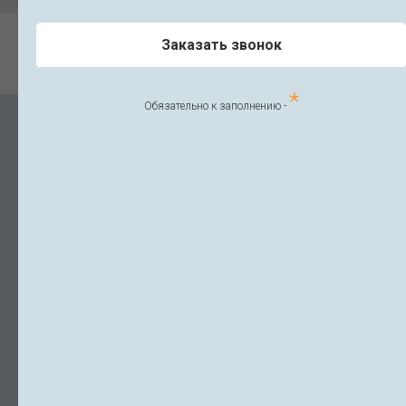
Заказать звонок
*
Обязательно к заполнению -
Л041-01148-78/00336791
Правовая информация
Политика конфиденциальности
Вакансии