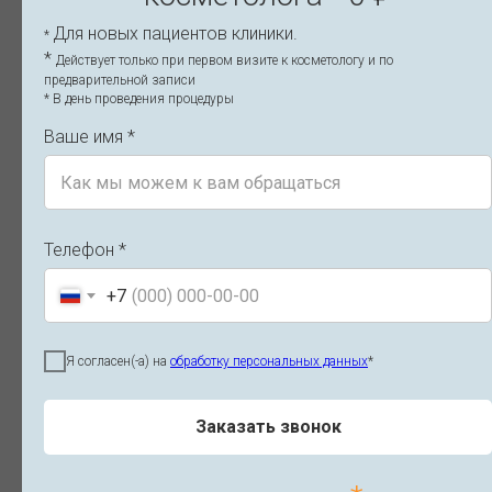
Для новых пациентов клиники.
*
*
Действует только при первом визите к косметологу и по
предварительной записи
* В день проведения процедуры
Ваше имя *
КОСМЕТОЛОГИЯ
К
Телефон *
+7
Я согласен(-а) на
обработку персональных данных
*
Заказать звонок
Восстановление после нитевого
Н
лифтинга лица по дням — уход и
б
ограничения
о