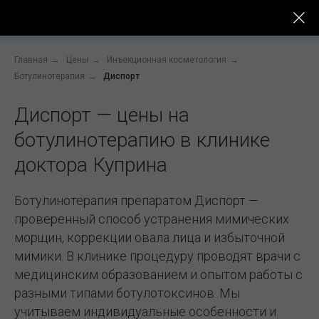
До -
Услуги
Цены
Специалисты
После
Главная
→
Цены
→
Инъекционная косметология
→
Ботулинотерапия
→
Диспорт
Диспорт — цены на
ботулинотерапию в клинике
доктора Куприна
Ботулинотерапия препаратом Диспорт —
проверенный способ устранения мимических
морщин, коррекции овала лица и избыточной
мимики. В клинике процедуру проводят врачи с
медицинским образованием и опытом работы с
разными типами ботулотоксинов. Мы
учитываем индивидуальные особенности и