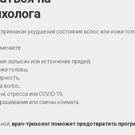
ихолога
 признаках ухудшения состояния волос или кожи гол
амечаете:
ие залысин или истончение прядей;
ожи головы;
ирность;
а волос;
, стресса или COVID-19;
Первая консультация
крашивания или смены климата.
косметолога - 0 ₽
*
Для новых пациентов клиники.
ьной,
врач-трихолог поможет предотвратить прогр
*
Действует только при первом визите к косметологу и по