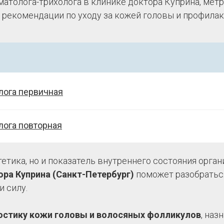
атолога-трихолога в клинике доктора Куприна, метр
 рекомендации по уходу за кожей головы и профилак
лога первичная
лога повторная
етика, но и показатель внутреннего состояния орган
ора Куприна (Санкт-Петербург)
поможет разобраться
и силу.
остику кожи головы и волосяных фолликулов
, наз