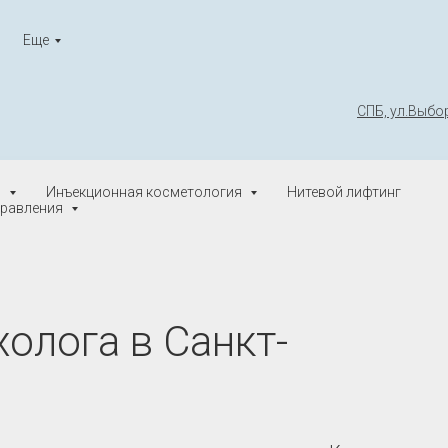
Еще
СПБ, ул.Выбор
я
Инъекционная косметология
Нитевой лифтинг
равления
олога в Санкт-