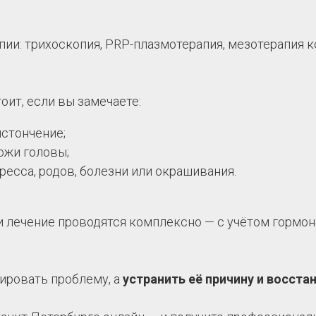
и: трихоскопия, PRP-плазмотерапия, мезотерапия к
оит, если вы замечаете:
истончение;
кожи головы;
ресса, родов, болезни или окрашивания.
 лечение проводятся комплексно — с учётом гормона
кировать проблему, а
устранить её причину и восста