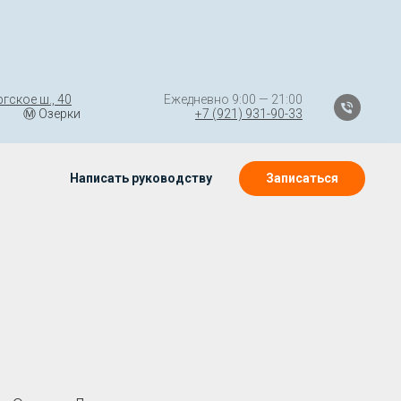
гское ш., 40
⠀⠀⠀⠀⠀⠀⠀⠀⠀⠀
Ежедневно 9:00 — 21:00
Ⓜ️ Озерки
⠀⠀
⠀
⠀⠀⠀⠀(((⠀⠀⠀⠀
+7 (921) 931-90-33
Написать руководству
Записаться