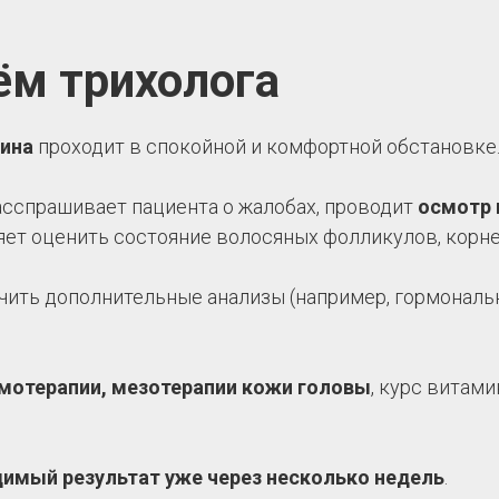
предварительной записи
* В день проведения процедуры
ём трихолога
Ваше имя *
рина
проходит в спокойной и комфортной обстановке
Телефон *
асспрашивает пациента о жалобах, проводит
осмотр 
яет оценить состояние волосяных фолликулов, корне
+7
чить дополнительные анализы (например, гормональ
Я согласен(-а) на
обработку персональных данных
*
Заказать звонок
мотерапии, мезотерапии кожи головы
, курс витам
*
Обязательно к заполнению -
димый результат уже через несколько недель
.