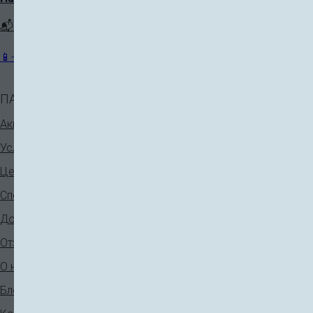
📬 klinika@plastkl.com
📱+7 (921) 931-90-33
ПАЦИЕНТАМ
КОСМЕТОЛОГИЯ
Аппаратная косметология
Акции
Инъекционная косметология
Услуги
Нитевой лифтинг
Цены
V-лифтинг
Специалисты
Лечение кожи
До - После
Отзывы
О нас
ДЕРМАТОЛОГИЯ
Блог
Лаеннек терапия