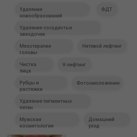
Удаление
ФДТ
новообразований
Удаление сосудистых
звездочек
Мезотерапия
Нитевой лифтинг
головы
Чистка
V-лифтинг
лица
Рубцы и
Фотоомоложение
растяжки
Удаление пигментных
пятен
Мужская
Домашний
косметология
уход