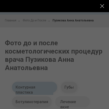
До -
Услуги
Цены
Специалисты
После
Главная
→
Фото До и После
→
Пузикова Анна Анатольевна
Фото до и после
косметологических процедур
врача Пузикова Анна
Анатольевна
Контурная
Губы
пластика
Ботулинотерапия
Лечение
акне