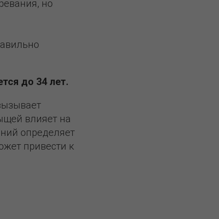
ревания, но
равильно
ется до 34 лет.
вызывает
ыщей влияет на
аний определяет
ожет привести к