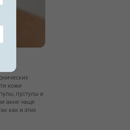
ронических
ти кожи
пулы, пустулы и
ри акне чаще
ак как в этих