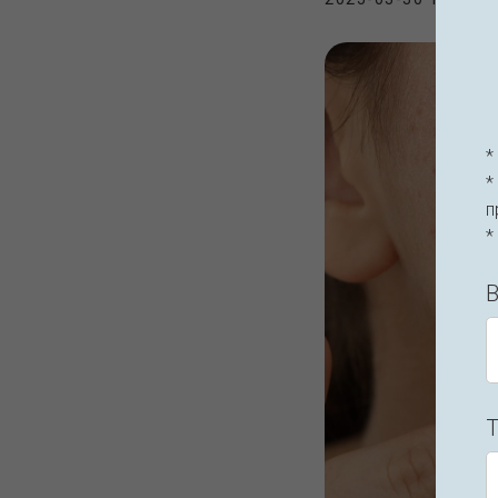
*
*
п
*
В
Т