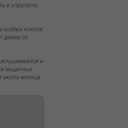
ь и упругость.
з особых клеток
т дерму от
тшелушиваются и
ия защитных
т около месяца