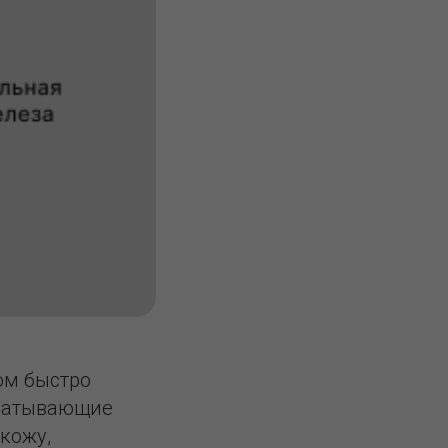
ом быстро
абатывающие
кожу,