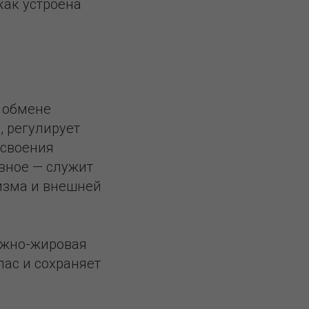
как устроена
в обмене
, регулирует
усвоения
вное — служит
изма и внешней
кожно-жировая
пас и сохраняет