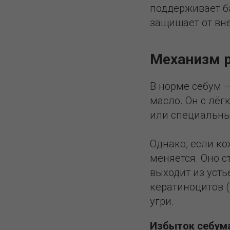
поддерживает ба
защищает от вн
Механизм р
В норме себум 
масло. Он с лёг
или специальны
Однако, если ко
меняется. Оно с
выходит из уст
кератиноцитов (
угри.
Избыток себума