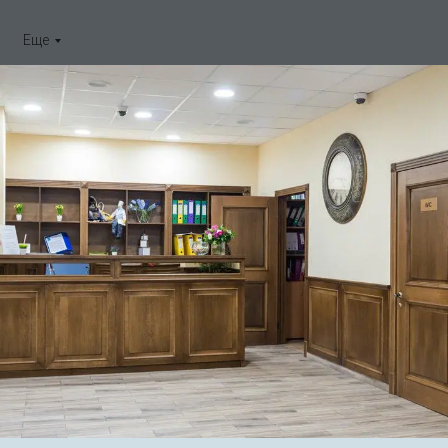
Еще
СПБ, ул.Выбор
я
Инъекционная косметология
Нитевой лифтинг
равления
и) - причины и лечение у 