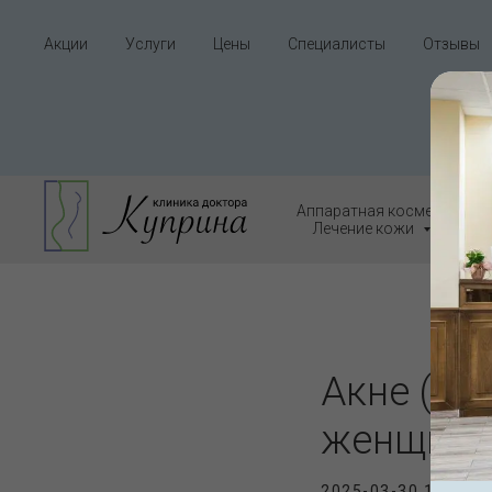
Акции
Услуги
Цены
Специалисты
Отзывы
Аппаратная косметологи
Лечение кожи
Нап
Акне (угр
женщин
2025-03-30 13:38