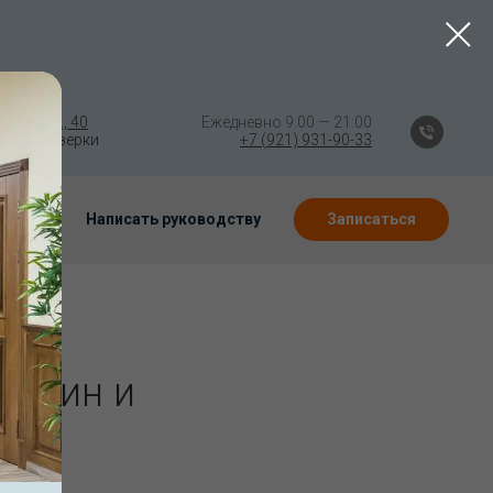
гское ш., 40
⠀⠀⠀⠀⠀⠀⠀⠀⠀⠀
Ежедневно 9:00 — 21:00
Ⓜ️ Озерки
⠀⠀
⠀
⠀⠀⠀⠀(((⠀⠀⠀⠀
+7 (921) 931-90-33
Написать руководству
Записаться
мужчин и