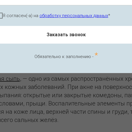
Я согласен(-а) на
обработку персональных данных
*
Заказать звонок
*
Обязательно к заполнению -
акне?
ая сыпь,
— одно из самых распространённых х
 кожных заболеваний. При акне на поверхнос
ыпания: открытые или закрытые комедоны, па
словами, прыщи. Воспалительные элементы п
я на коже лица, верхней части спины и груди, т
всего сальных желёз.