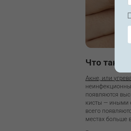
Что такое 
Акне, или угрев
неинфекционных
появляются выс
кисты — иными 
всего появляютс
местах больше 