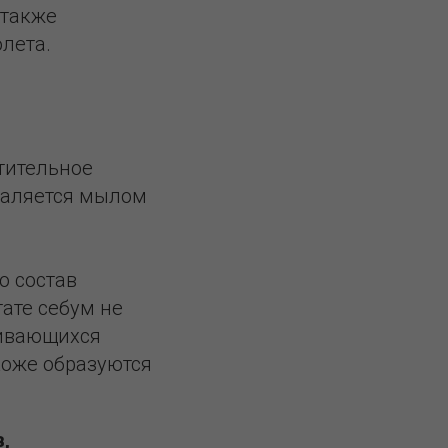
 также
лета.
тительное
удаляется мылом
о состав
тате себум не
щивающихся
 коже образуются
,