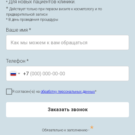
Для новых пациентов клиники.
*
*
Действует только при первом визите к косметологу и по
Подкожное введение лекарственных
предварительной записи
препаратов одна зона
* В день проведения процедуры
Ваше имя *
3900,00
р.
Телефон *
+7
Лицензия на право осуществления
Я согласен(-а) на
обработку персональных данных
*
медицинской деятельности
Л041-01148-78/00336791
Заказать звонок
*
Обязательно к заполнению -